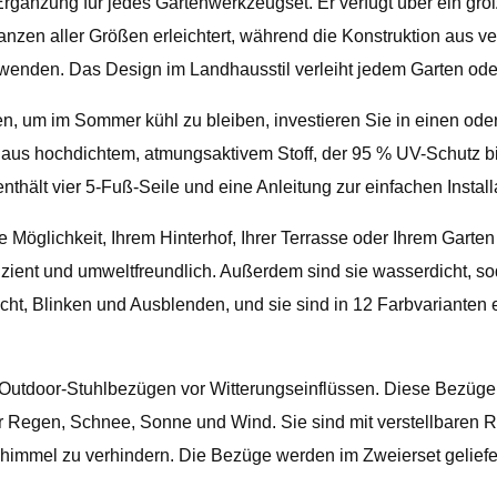
le Ergänzung für jedes Gartenwerkzeugset. Er verfügt über ein 
en aller Größen erleichtert, während die Konstruktion aus verz
enden. Das Design im Landhausstil verleiht jedem Garten oder
en, um im Sommer kühl zu bleiben, investieren Sie in einen ode
us hochdichtem, atmungsaktivem Stoff, der 95 % UV-Schutz biete
hält vier 5-Fuß-Seile und eine Anleitung zur einfachen Install
 Möglichkeit, Ihrem Hinterhof, Ihrer Terrasse oder Ihrem Garten
izient und umweltfreundlich. Außerdem sind sie wasserdicht, s
, Blinken und Ausblenden, und sie sind in 12 Farbvarianten erhä
 Outdoor-Stuhlbezügen vor Witterungseinflüssen. Diese Bezüge
 Regen, Schnee, Sonne und Wind. Sie sind mit verstellbaren Ri
immel zu verhindern. Die Bezüge werden im Zweierset geliefer