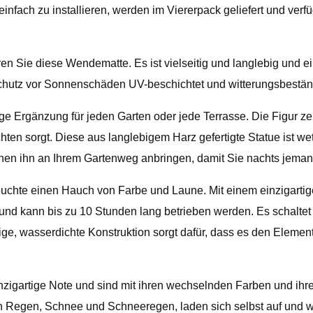
nfach zu installieren, werden im Viererpack geliefert und verf
n Sie diese Wendematte. Es ist vielseitig und langlebig und ei
hutz vor Sonnenschäden UV-beschichtet und witterungsbeständig.
ge Ergänzung für jeden Garten oder jede Terrasse. Die Figur ze
ten sorgt. Diese aus langlebigem Harz gefertigte Statue ist wett
önnen ihn an Ihrem Gartenweg anbringen, damit Sie nachts jema
chte einen Hauch von Farbe und Laune. Mit einem einzigartigen
nd kann bis zu 10 Stunden lang betrieben werden. Es schaltet 
ge, wasserdichte Konstruktion sorgt dafür, dass es den Element
nzigartige Note und sind mit ihren wechselnden Farben und ihre
n Regen, Schnee und Schneeregen, laden sich selbst auf und wer