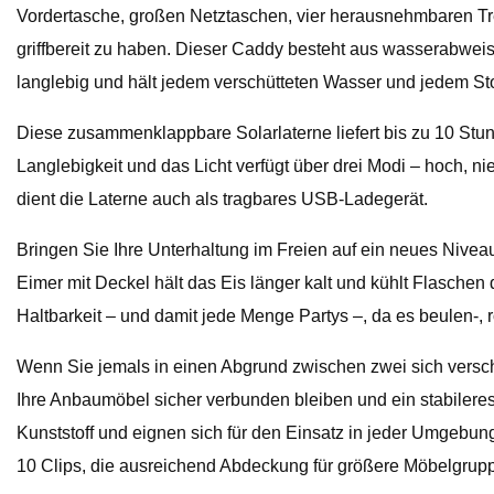
Vordertasche, großen Netztaschen, vier herausnehmbaren T
griffbereit zu haben. Dieser Caddy besteht aus wasserabweis
langlebig und hält jedem verschütteten Wasser und jedem Sto
Diese zusammenklappbare Solarlaterne liefert bis zu 10 Stund
Langlebigkeit und das Licht verfügt über drei Modi – hoch, n
dient die Laterne auch als tragbares USB-Ladegerät.
Bringen Sie Ihre Unterhaltung im Freien auf ein neues Niveau
Eimer mit Deckel hält das Eis länger kalt und kühlt Flasche
Haltbarkeit – und damit jede Menge Partys –, da es beulen-, ros
Wenn Sie jemals in einen Abgrund zwischen zwei sich versc
Ihre Anbaumöbel sicher verbunden bleiben und ein stabilere
Kunststoff und eignen sich für den Einsatz in jeder Umgebun
10 Clips, die ausreichend Abdeckung für größere Möbelgrupp