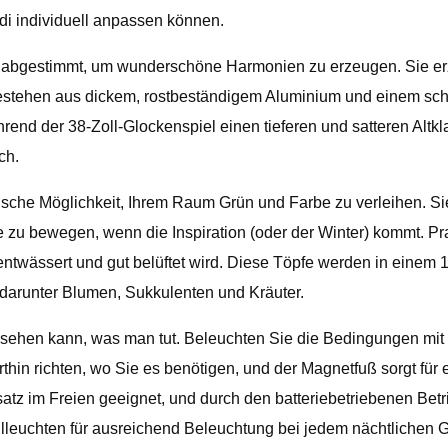
odi individuell anpassen können.
d abgestimmt, um wunderschöne Harmonien zu erzeugen. Sie er
e bestehen aus dickem, rostbeständigem Aluminium und einem sch
rend der 38-Zoll-Glockenspiel einen tieferen und satteren Alt
ch.
sche Möglichkeit, Ihrem Raum Grün und Farbe zu verleihen. S
 zu bewegen, wenn die Inspiration (oder der Winter) kommt. P
wässert und gut belüftet wird. Diese Töpfe werden in einem 10
 darunter Blumen, Sukkulenten und Kräuter.
sehen kann, was man tut. Beleuchten Sie die Bedingungen mit di
in richten, wo Sie es benötigen, und der Magnetfuß sorgt für e
nsatz im Freien geeignet, und durch den batteriebetriebenen Be
lleuchten für ausreichend Beleuchtung bei jedem nächtlichen G