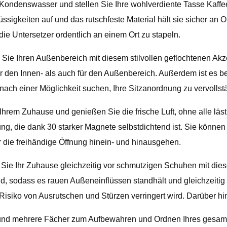
ondenswasser und stellen Sie Ihre wohlverdiente Tasse Kaffee a
igkeiten auf und das rutschfeste Material hält sie sicher an Or
 die Untersetzer ordentlich an einem Ort zu stapeln.
ie Ihren Außenbereich mit diesem stilvollen geflochtenen Akzent
r den Innen- als auch für den Außenbereich. Außerdem ist es bei
 nach einer Möglichkeit suchen, Ihre Sitzanordnung zu vervollst
n Ihrem Zuhause und genießen Sie die frische Luft, ohne alle läs
g, die dank 30 starker Magnete selbstdichtend ist. Sie können 
ie freihändige Öffnung hinein- und hinausgehen.
ie Ihr Zuhause gleichzeitig vor schmutzigen Schuhen mit diese
sodass es rauen Außeneinflüssen standhält und gleichzeitig se
isiko von Ausrutschen und Stürzen verringert wird. Darüber hina
t und mehrere Fächer zum Aufbewahren und Ordnen Ihres gesamt