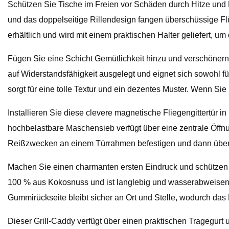
Schützen Sie Tische im Freien vor Schäden durch Hitze und K
und das doppelseitige Rillendesign fangen überschüssige Flüss
erhältlich und wird mit einem praktischen Halter geliefert, um
Fügen Sie eine Schicht Gemütlichkeit hinzu und verschönern S
auf Widerstandsfähigkeit ausgelegt und eignet sich sowohl fü
sorgt für eine tolle Textur und ein dezentes Muster. Wenn Sie
Installieren Sie diese clevere magnetische Fliegengittertür i
hochbelastbare Maschensieb verfügt über eine zentrale Öffnun
Reißzwecken an einem Türrahmen befestigen und dann über d
Machen Sie einen charmanten ersten Eindruck und schützen S
100 % aus Kokosnuss und ist langlebig und wasserabweisend, 
Gummirückseite bleibt sicher an Ort und Stelle, wodurch das R
Dieser Grill-Caddy verfügt über einen praktischen Tragegur