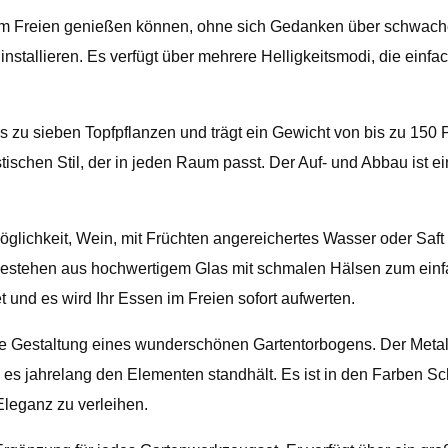
e im Freien genießen können, ohne sich Gedanken über schwach
nstallieren. Es verfügt über mehrere Helligkeitsmodi, die einf
is zu sieben Topfpflanzen und trägt ein Gewicht von bis zu 150 
ischen Stil, der in jeden Raum passt. Der Auf- und Abbau ist e
glichkeit, Wein, mit Früchten angereichertes Wasser oder Saft 
 bestehen aus hochwertigem Glas mit schmalen Hälsen zum einf
t und es wird Ihr Essen im Freien sofort aufwerten.
die Gestaltung eines wunderschönen Gartentorbogens. Der Metall
s es jahrelang den Elementen standhält. Es ist in den Farben Sc
Eleganz zu verleihen.