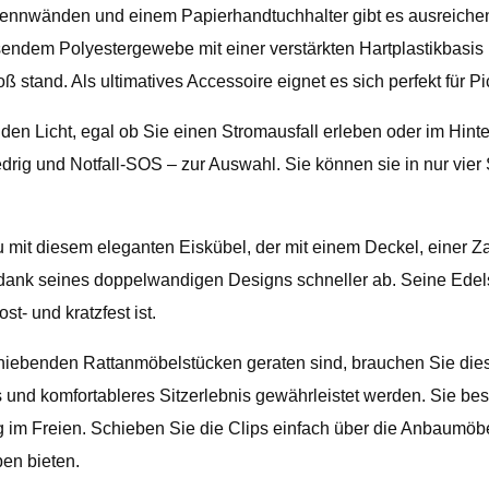
rennwänden und einem Papierhandtuchhalter gibt es ausreiche
endem Polyestergewebe mit einer verstärkten Hartplastikbasis u
ß stand. Als ultimatives Accessoire eignet es sich perfekt für
en Licht, egal ob Sie einen Stromausfall erleben oder im Hinte
iedrig und Notfall-SOS – zur Auswahl. Sie können sie in nur vie
 mit diesem eleganten Eiskübel, der mit einem Deckel, einer Za
n dank seines doppelwandigen Designs schneller ab. Seine Edels
t- und kratzfest ist.
hiebenden Rattanmöbelstücken geraten sind, brauchen Sie dies
s und komfortableres Sitzerlebnis gewährleistet werden. Sie b
g im Freien. Schieben Sie die Clips einfach über die Anbaumöbe
en bieten.