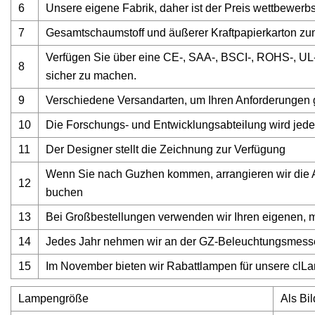
6
Unsere eigene Fabrik, daher ist der Preis wettbewerb
7
Gesamtschaumstoff und äußerer Kraftpapierkarton z
Verfügen Sie über eine CE-, SAA-, BSCI-, ROHS-, UL-,
8
sicher zu machen.
9
Verschiedene Versandarten, um Ihren Anforderungen g
10
Die Forschungs- und Entwicklungsabteilung wird jed
11
Der Designer stellt die Zeichnung zur Verfügung
Wenn Sie nach Guzhen kommen, arrangieren wir die Ab
12
buchen
13
Bei Großbestellungen verwenden wir Ihren eigenen,
14
Jedes Jahr nehmen wir an der GZ-Beleuchtungsmess
15
Im November bieten wir Rabattlampen für unsere clL
Lampengröße
Als Bil