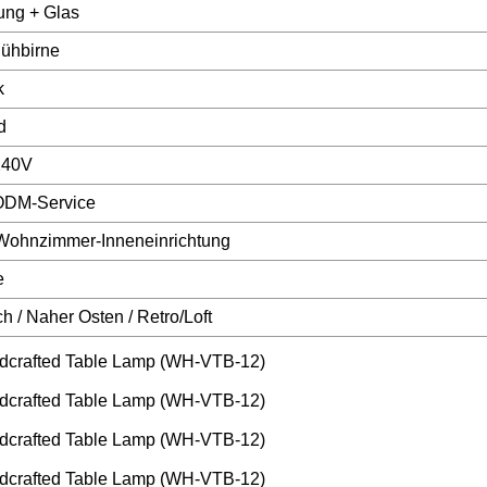
ung + Glas
ühbirne
k
d
240V
DM-Service
Wohnzimmer-Inneneinrichtung
e
h / Naher Osten / Retro/Loft