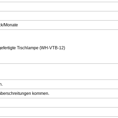
ck/Monate
gefertigte Tischlampe (WH-VTB-12)
n.
süberschreitungen kommen.