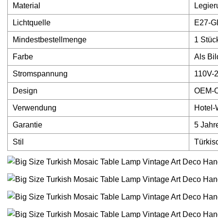
Material
Legier
Lichtquelle
E27-Gl
Mindestbestellmenge
1 Stüc
Farbe
Als Bil
Stromspannung
110V-
Design
OEM-O
Verwendung
Hotel-
Garantie
5 Jahr
Stil
Türkisc