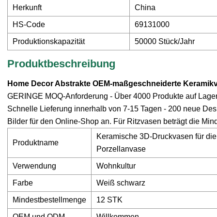
Herkunft
China
HS-Code
69131000
Produktionskapazität
50000 Stück/Jahr
Produktbeschreibung
Home Decor Abstrakte OEM-maßgeschneiderte Keramikv
GERINGE MOQ-Anforderung - Über 4000 Produkte auf Lager -
Schnelle Lieferung innerhalb von 7-15 Tagen - 200 neue Desig
Bilder für den Online-Shop an. Für Ritzvasen beträgt die Mi
Keramische 3D-Druckvasen für die 
Produktname
Porzellanvase
Verwendung
Wohnkultur
Farbe
Weiß schwarz
Mindestbestellmenge
12 STK
OEM und ODM
Willkommen