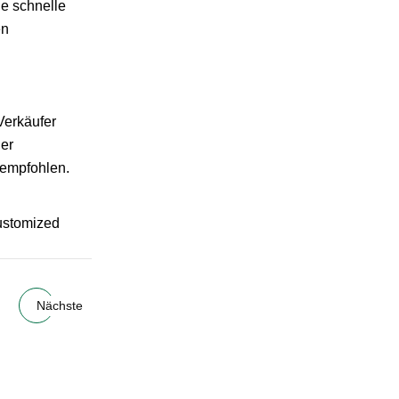
ne schnelle
en
Verkäufer
der
 empfohlen.
ustomized
Nächste