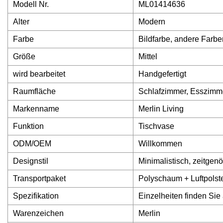
Modell Nr.
ML01414636
Alter
Modern
Farbe
Bildfarbe, andere Farb
Größe
Mittel
wird bearbeitet
Handgefertigt
Raumfläche
Schlafzimmer, Esszimm
Markenname
Merlin Living
Funktion
Tischvase
ODM/OEM
Willkommen
Designstil
Minimalistisch, zeitgen
Transportpaket
Polyschaum + Luftpolst
Spezifikation
Einzelheiten finden Sie 
Warenzeichen
Merlin