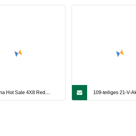
na Hot Sale 4X8 Red
109-teiliges 21-V-A
ets Maßgeschneiderte 99,9
Bohrschrauber-
eine Bronze-/Messing-T2-
Elektrowerkzeug-Ko