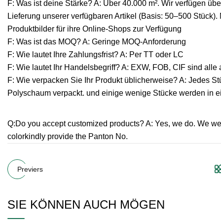
F: Was ist deine Stärke? A: Über 40.000 m². Wir verfügen über
Lieferung unserer verfügbaren Artikel (Basis: 50–500 Stück)
Produktbilder für ihre Online-Shops zur Verfügung
F: Was ist das MOQ? A: Geringe MOQ-Anforderung
F: Wie lautet Ihre Zahlungsfrist? A: Per TT oder LC
F: Wie lautet Ihr Handelsbegriff? A: EXW, FOB, CIF sind alle
F: Wie verpacken Sie Ihr Produkt üblicherweise? A: Jedes Stü
Polyschaum verpackt. und einige wenige Stücke werden in ein
Q:Do you accept customized products? A: Yes, we do. We wel
colorkindly provide the Panton No.
Previers
SIE KÖNNEN AUCH MÖGEN