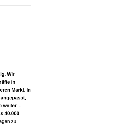
ig. Wir
äfte in
ren Markt. In
 angepasst,
 weiter .
-
as 40.000
ragen zu