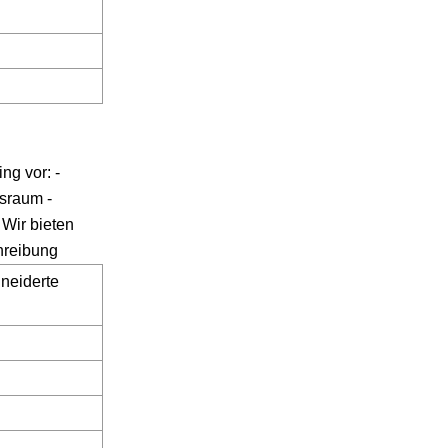
ng vor: -
sraum -
 Wir bieten
hreibung
neiderte