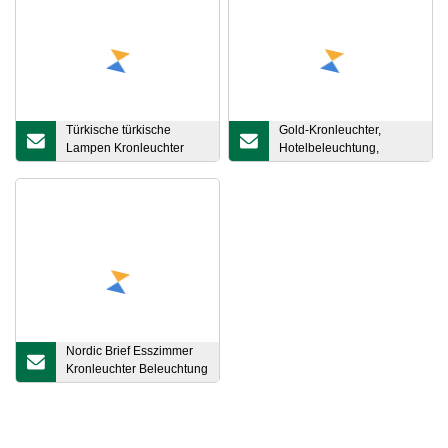
Türkische türkische
Gold-Kronleuchter,
Lampen Kronleuchter
Hotelbeleuchtung,
Retro Vintage
türkische Gold-
Kronleuchter (WH
Pendelleuchten (WH
Nordic Brief Esszimmer
Kronleuchter Beleuchtung
Moderne Designer Volta
Hängelampe (WH